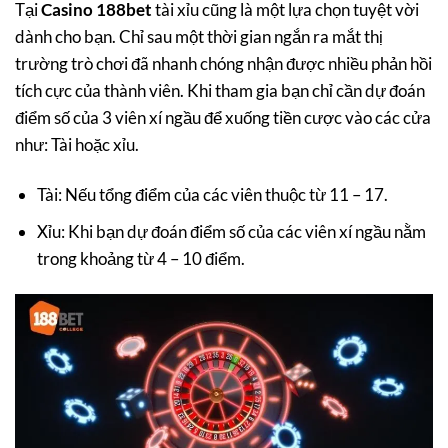
Tại
Casino 188bet
tài xỉu cũng là một lựa chọn tuyệt vời
dành cho bạn. Chỉ sau một thời gian ngắn ra mắt thị
trường trò chơi đã nhanh chóng nhận được nhiều phản hồi
tích cực của thành viên. Khi tham gia bạn chỉ cần dự đoán
điểm số của 3 viên xí ngầu để xuống tiền cược vào các cửa
như: Tài hoặc xỉu.
Tài: Nếu tổng điểm của các viên thuộc từ 11 – 17.
Xỉu: Khi bạn dự đoán điểm số của các viên xí ngầu nằm
trong khoảng từ 4 – 10 điểm.