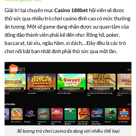
Giải trí tại chuyên mục
Casino 188bet
hội viên sẽ được
thử sức qua nhiều trò chơi casino đỉnh cao có mức thưởng
ấn tượng. Một số game đang nhận được sự quan tâm của
đông đảo thành viên phải kể đến như: Rồng hổ, poker,
baccarat, tài xỉu, ngầu hầm, xì dách,…Đây đều là các trò
chơi nổi bật bạn nhất định phải thử sức qua một lần.
Số lượng trò chơi casino đa dạng với nhiều thể loại