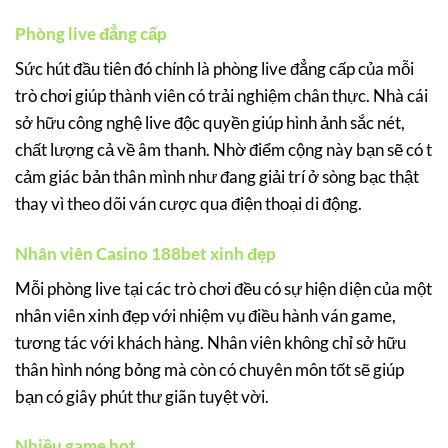
Phòng live đẳng cấp
Sức hút đầu tiên đó chính là phòng live đẳng cấp của mỗi
trò chơi giúp thành viên có trải nghiệm chân thực. Nhà cái
sở hữu công nghệ live độc quyền giúp hình ảnh sắc nét,
chất lượng cả về âm thanh. Nhờ điểm cộng này bạn sẽ có t
cảm giác bản thân mình như đang giải trí ở sòng bạc thật
thay vì theo dõi ván cược qua điện thoại di động.
Nhân viên Casino 188bet xinh đẹp
Mỗi phòng live tại các trò chơi đều có sự hiện diện của một
nhân viên xinh đẹp với nhiệm vụ điều hành ván game,
tương tác với khách hàng. Nhân viên không chỉ sở hữu
thân hình nóng bỏng mà còn có chuyên môn tốt sẽ giúp
bạn có giây phút thư giãn tuyệt vời.
Nhiều game hot