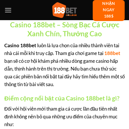
Bỏ
NHẬN
NGAY
qua
188$
nội
Casino 188bet – Sòng Bạc Cá Cược
dung
Xanh Chín, Thưởng Cao
Casino 188bet
luôn là lựa chọn của nhiều thành viên tại
nhà cái mỗi khi truy cập. Tham gia chơi game tại
188bet
bạn sẽ có cơ hội khám phá nhiều dòng game casino hấp
dẫn, thịnh hành trên thị trường. Nếu bạn chưa thử sức
qua các phiên bản nổi bật tại đây hãy tìm hiểu thêm một số
thông tin từ bài viết sau.
Điểm cộng nổi bật của Casino 188bet là gì?
Đối với hội viên mới tham gia cá cược lần đầu tiên nhất
định không nên bỏ qua những ưu điểm của chuyên mục
như: