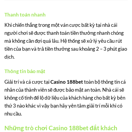
Thanh toán nhanh
Khi chiến thắng trong một ván cược bất kỳ tại nhà cái
người chơi sẽ được thanh toán tiền thưởng nhanh chóng
mà không cần đợi quá lâu. Hệ thống sẽ xử lý yêu cầu rút
tiền của bạn và trả tiền thưởng sau khoảng 2 – 3 phút giao
dịch.
Thông tin bảo mật
Giải trí và cá cược tại
Casino 188bet
toàn bộ thông tin cá
nhân của thành viên sẽ được bảo mật an toàn. Nhà cái sẽ
không cố tình để lộ dữ liệu của khách hàng cho bất kỳ bên
thứ 3 nào khác vì vậy bạn hãy yên tâm giải trí mỗi khi có
nhu cầu.
Những trò chơi Casino 188bet đắt khách