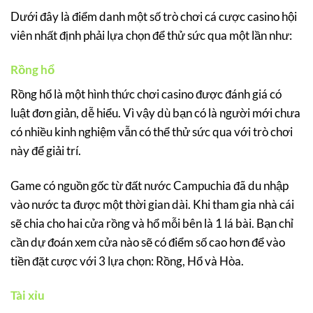
Dưới đây là điểm danh một số trò chơi cá cược casino hội
viên nhất định phải lựa chọn để thử sức qua một lần như:
Rồng hổ
Rồng hổ là một hình thức chơi casino được đánh giá có
luật đơn giản, dễ hiểu. Vì vậy dù bạn có là người mới chưa
có nhiều kinh nghiệm vẫn có thể thử sức qua với trò chơi
này để giải trí.
Game có nguồn gốc từ đất nước Campuchia đã du nhập
vào nước ta được một thời gian dài. Khi tham gia nhà cái
sẽ chia cho hai cửa rồng và hổ mỗi bên là 1 lá bài. Bạn chỉ
cần dự đoán xem cửa nào sẽ có điểm số cao hơn để vào
tiền đặt cược với 3 lựa chọn: Rồng, Hổ và Hòa.
Tài xỉu