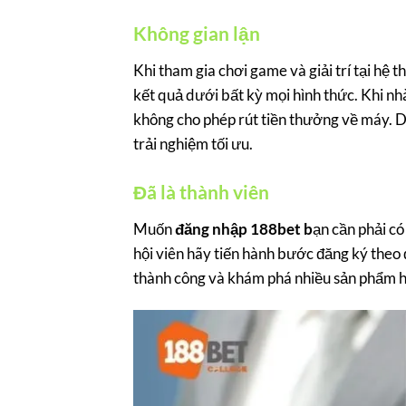
Không gian lận
Khi tham gia chơi game và giải trí tại hệ 
kết quả dưới bất kỳ mọi hình thức. Khi nhà
không cho phép rút tiền thưởng về máy. Do
trải nghiệm tối ưu.
Đã là thành viên
Muốn
đăng nhập 188bet b
ạn cần phải có
hội viên hãy tiến hành bước đăng ký theo
thành công và khám phá nhiều sản phẩm h