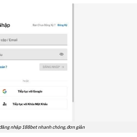
c đăng nhập 188bet nhanh chóng, đơn giản