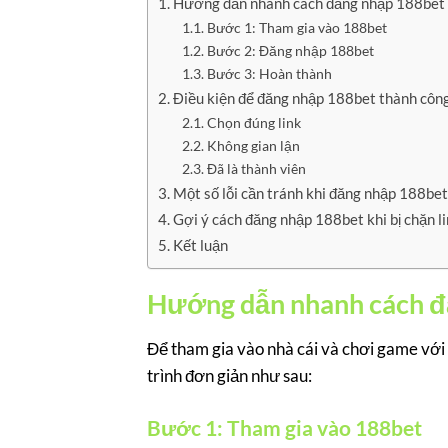
Hướng dẫn nhanh cách đăng nhập 188bet 
Bước 1: Tham gia vào 188bet
Bước 2: Đăng nhập 188bet
Bước 3: Hoàn thành
Điều kiện để đăng nhập 188bet thành côn
Chọn đúng link
Không gian lận
Đã là thành viên
Một số lỗi cần tránh khi đăng nhập 188be
Gợi ý cách đăng nhập 188bet khi bị chặn l
Kết luận
Hướng dẫn nhanh cách đ
Để tham gia vào nhà cái và chơi game với 
trình đơn giản như sau:
Bước 1: Tham gia vào 188bet