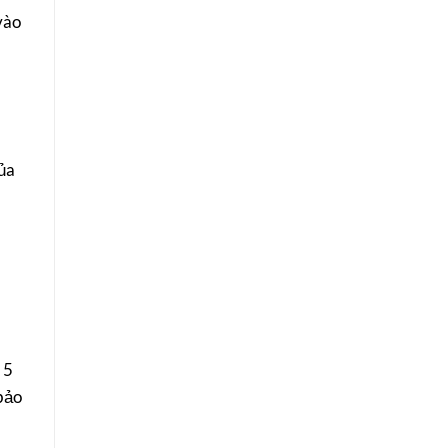
vào
của
 5
 bảo