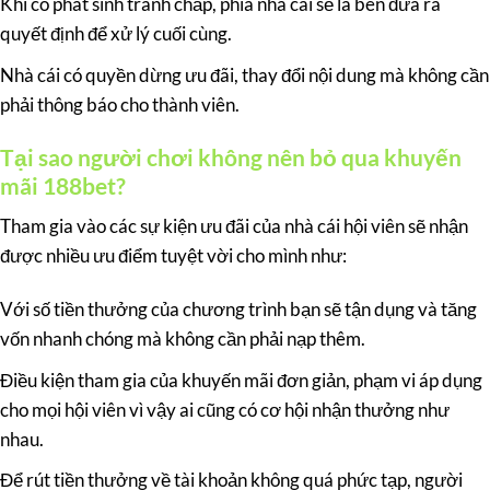
Khi có phát sinh tranh chấp, phía nhà cái sẽ là bên đưa ra
quyết định để xử lý cuối cùng.
Nhà cái có quyền dừng ưu đãi, thay đổi nội dung mà không cần
phải thông báo cho thành viên.
Tại sao người chơi không nên bỏ qua khuyến
mãi 188bet?
Tham gia vào các sự kiện ưu đãi của nhà cái hội viên sẽ nhận
được nhiều ưu điểm tuyệt vời cho mình như:
Với số tiền thưởng của chương trình bạn sẽ tận dụng và tăng
vốn nhanh chóng mà không cần phải nạp thêm.
Điều kiện tham gia của khuyến mãi đơn giản, phạm vi áp dụng
cho mọi hội viên vì vậy ai cũng có cơ hội nhận thưởng như
nhau.
Để rút tiền thưởng về tài khoản không quá phức tạp, người