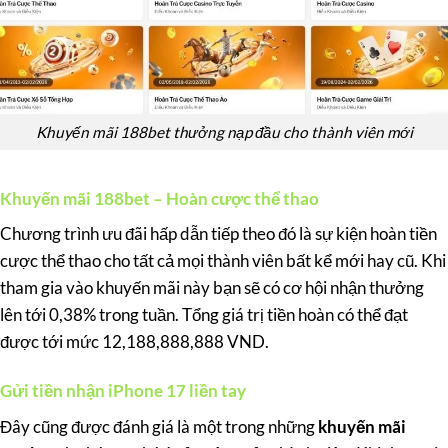
Khuyến mãi 188bet thưởng nạp đầu cho thành viên mới
Khuyến mãi 188bet – Hoàn cược thể thao
Chương trình ưu đãi hấp dẫn tiếp theo đó là sự kiện hoàn tiền
cược thể thao cho tất cả mọi thành viên bất kể mới hay cũ. Khi
tham gia vào khuyến mãi này bạn sẽ có cơ hội nhận thưởng
lên tới 0,38% trong tuần. Tổng giá trị tiền hoàn có thể đạt
được tới mức 12,188,888,888 VND.
Gửi tiền nhận iPhone 17 liền tay
Đây cũng được đánh giá là một trong những
khuyến mãi