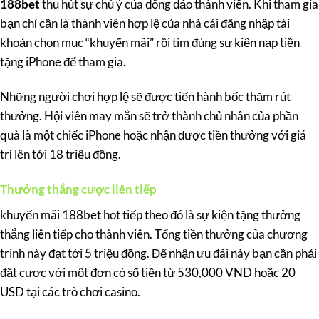
188bet
thu hút sự chú ý của đông đảo thành viên. Khi tham gia
bạn chỉ cần là thành viên hợp lệ của nhà cái đăng nhập tài
khoản chọn mục “khuyến mãi” rồi tìm đúng sự kiện nạp tiền
tặng iPhone để tham gia.
Những người chơi hợp lệ sẽ được tiến hành bốc thăm rút
thưởng. Hội viên may mắn sẽ trở thành chủ nhân của phần
quà là một chiếc iPhone hoặc nhận được tiền thưởng với giá
trị lên tới 18 triệu đồng.
Thưởng thắng cược liên tiếp
khuyến mãi 188bet hot tiếp theo đó là sự kiện tặng thưởng
thắng liên tiếp cho thành viên. Tổng tiền thưởng của chương
trình này đạt tới 5 triệu đồng. Để nhận ưu đãi này bạn cần phải
đặt cược với một đơn có số tiền từ 530,000 VND hoặc 20
USD tại các trò chơi casino.