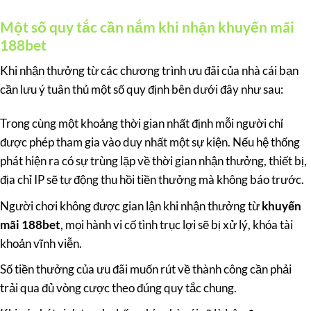
Một số quy tắc cần nắm khi nhận khuyến mãi
188bet
Khi nhận thưởng từ các chương trình ưu đãi của nhà cái bạn
cần lưu ý tuân thủ một số quy định bên dưới đây như sau:
Trong cùng một khoảng thời gian nhất định mỗi người chỉ
được phép tham gia vào duy nhất một sự kiện. Nếu hệ thống
phát hiện ra có sự trùng lặp về thời gian nhận thưởng, thiết bị,
địa chỉ IP sẽ tự động thu hồi tiền thưởng mà không báo trước.
Người chơi không được gian lận khi nhận thưởng từ
khuyến
mãi 188bet
, mọi hành vi cố tình trục lợi sẽ bị xử lý, khóa tài
khoản vĩnh viễn.
Số tiền thưởng của ưu đãi muốn rút về thành công cần phải
trải qua đủ vòng cược theo đúng quy tắc chung.