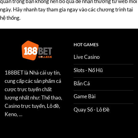
quan trọng bạn không nên bỏ qua để nhận thưởng từ web mỗi
ngày. Hãy nhanh tay tham gia ngay vào các chương trình tại
hệ thống.
HOT GAMES
Live Casino
Slots - Nổ Hũ
188BET là Nhà cái uy tín,
cung cấp các sản phẩm cá
Bắn Cá
cược trực tuyến chất
Game Bài
lượng nhất như: Thể thao,
Casino trực tuyến, Lô đề,
Quay Số - Lô Đề
Keno, ...