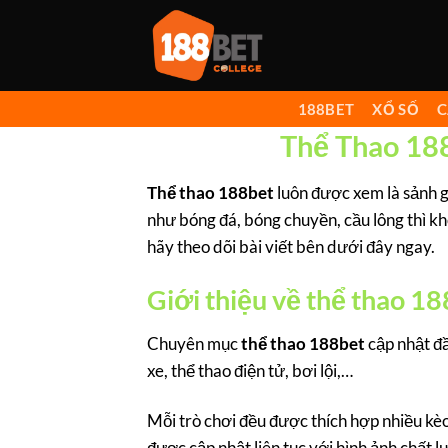
Bỏ
qua
nội
dung
188BET
XỔ SỐ
C
Thể Thao 188
Thể thao 188bet
luôn được xem là sảnh gi
như bóng đá, bóng chuyền, cầu lông thì kh
hãy theo dõi bài viết bên dưới đây ngay.
Giới thiệu về thể thao 1
Chuyên mục
thể thao 188bet
cập nhật đầ
xe, thể thao điện tử, bơi lội,…
Mỗi trò chơi đều được thích hợp nhiều kè
được cập nhật liên tục với hình ảnh chất l