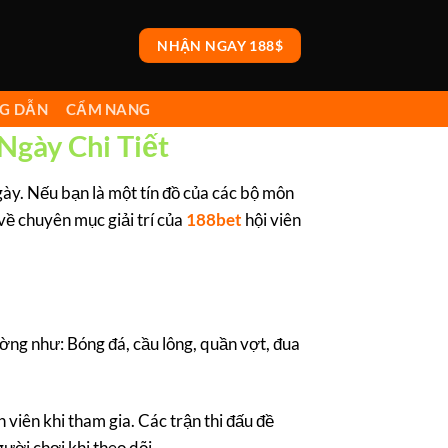
NHẬN NGAY 188$
G DẪN
CẨM NANG
Ngày Chi Tiết
ngày. Nếu bạn là một tín đồ của các bộ môn
về chuyên mục giải trí của
188bet
hội viên
ường như: Bóng đá, cầu lông, quần vợt, đua
viên khi tham gia. Các trận thi đấu đề
ười chơi khi theo dõi.