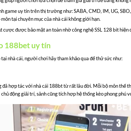
 giúp người chơi lựa chọn để tham gia giải trí dễ dàng không 
ảnh game uy tín trên thị trường như: SABA, CMD, IM, UG, SBO,…
 môn tại chuyên mục của nhà cái không giới hạn.
ặt cược được bảo mật an toàn nhờ công nghệ SSL 128 bit hiện đạ
o 188bet uy tín
 tại nhà cái, người chơi hãy tham khảo qua để thử sức như:
g đã hợp tác với nhà cái 188bt từ rất lâu đời. Mỗi bộ môn thể 
 chủ động giải trí, sảnh cũng tích hợp hệ thống kèo phong phú v