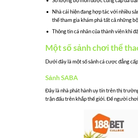
Số lượng bộ môn được cung cấp đa dạng
Nhà cái hiện đang hợp tác với nhiều s
thể tham gia khám phá tất cả những bộ
Thông tin cá nhân của thành viên khi đ
Một số sảnh chơi thể tha
Dưới đây là một số sảnh cá cược đẳng cấp
Sảnh SABA
Đây là nhà phát hành uy tín trên thị trườn
trận đấu trên khắp thế giới. Để người chơi