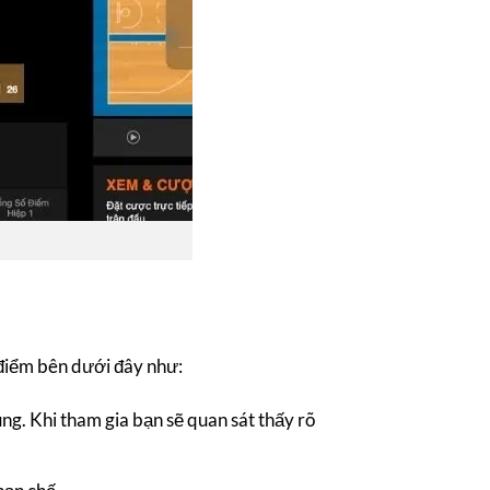
điểm bên dưới đây như:
ùng. Khi tham gia bạn sẽ quan sát thấy rõ