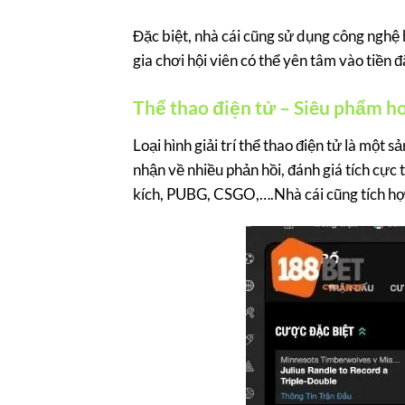
Đặc biệt, nhà cái cũng sử dụng công nghệ 
gia chơi hội viên có thể yên tâm vào tiền 
Thể thao điện tử – Siêu phẩm ho
Loại hình giải trí thể thao điện tử là mộ
nhận về nhiều phản hồi, đánh giá tích cực 
kích, PUBG, CSGO,….Nhà cái cũng tích hợp