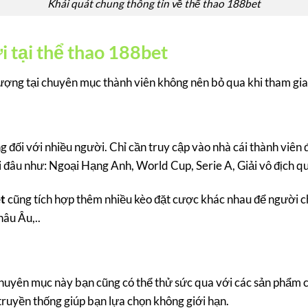
Khái quát chung thông tin về thể thao 188bet
 tại thể thao 188bet
ượng tại chuyên mục thành viên không nên bỏ qua khi tham gia
 đối với nhiều người. Chỉ cần truy cập vào nhà cái thành viên 
i đâu như: Ngoại Hạng Anh, World Cup, Serie A, Giải vô địch q
t
cũng tích hợp thêm nhiều kèo đặt cược khác nhau để người chơ
hâu Âu,..
i chuyên mục này bạn cũng có thể thử sức qua với các sản phẩm 
ruyền thống giúp bạn lựa chọn không giới hạn.