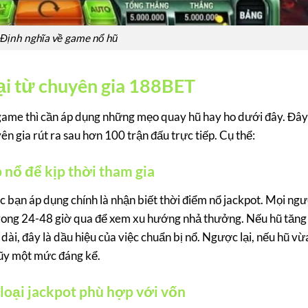
Định nghĩa về game nổ hũ
ại từ chuyên gia 188BET
game thì cần áp dụng những mẹo quay hũ hay ho dưới đây. Đây
n gia rút ra sau hơn 100 trận đấu trực tiếp. Cụ thể:
 nổ để kịp thời tham gia
c bạn áp dụng chính là nhận biết thời điểm nổ jackpot. Mọi ngư
 trong 24-48 giờ qua để xem xu hướng nhả thưởng. Nếu hũ tăng
dài, đây là dầu hiệu của việc chuẩn bị nổ. Ngược lại, nếu hũ vừ
 lũy một mức đáng kể.
loại jackpot phù hợp với vốn