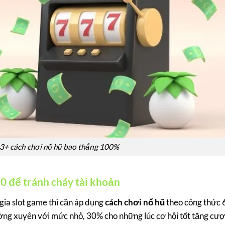
3+ cách chơi nổ hũ bao thắng 100%
0 để tránh cháy tài khoản
ia slot game thì cần áp dụng
cách chơi nổ hũ
theo công thức 
ờng xuyên với mức nhỏ, 30% cho những lúc cơ hội tốt tăng cư