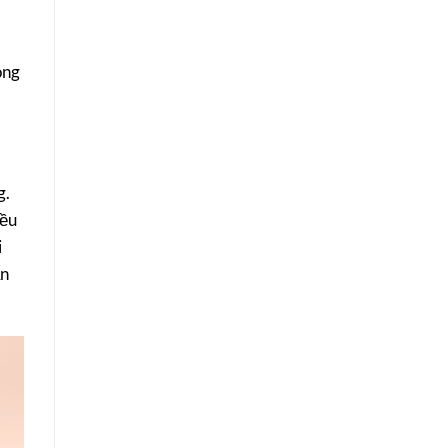
ong
g.
iều
i
ản