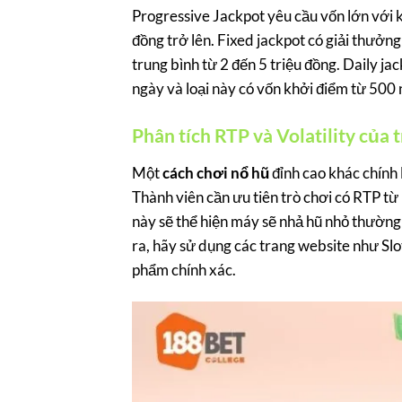
Progressive Jackpot yêu cầu vốn lớn với k
đồng trở lên. Fixed jackpot có giải thưởng
trung bình từ 2 đến 5 triệu đồng. Daily jac
ngày và loại này có vốn khởi điểm từ 500 
Phân tích RTP và Volatility của 
Một
cách chơi nổ hũ
đỉnh cao khác chính 
Thành viên cần ưu tiên trò chơi có RTP từ 
này sẽ thể hiện máy sẽ nhả hũ nhỏ thường 
ra, hãy sử dụng các trang website như Sl
phẩm chính xác.