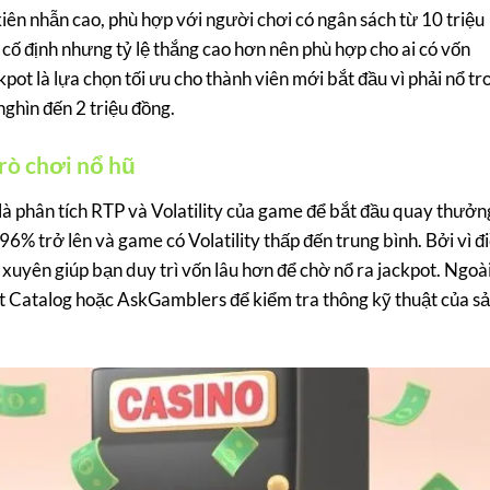
iên nhẫn cao, phù hợp với người chơi có ngân sách từ 10 triệu
 cố định nhưng tỷ lệ thắng cao hơn nên phù hợp cho ai có vốn
kpot là lựa chọn tối ưu cho thành viên mới bắt đầu vì phải nổ tr
nghìn đến 2 triệu đồng.
trò chơi nổ hũ
là phân tích RTP và Volatility của game để bắt đầu quay thưởn
96% trở lên và game có Volatility thấp đến trung bình. Bởi vì đ
xuyên giúp bạn duy trì vốn lâu hơn để chờ nổ ra jackpot. Ngoà
ot Catalog hoặc AskGamblers để kiểm tra thông kỹ thuật của s