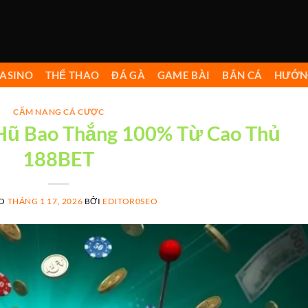
ASINO
THỂ THAO
ĐÁ GÀ
GAME BÀI
BẮN CÁ
HƯỚN
CẨM NANG CÁ CƯỢC
Hũ Bao Thắng 100% Từ Cao Thủ
188BET
ÀO
THÁNG 1 17, 2026
BỞI
EDITOR0SEO